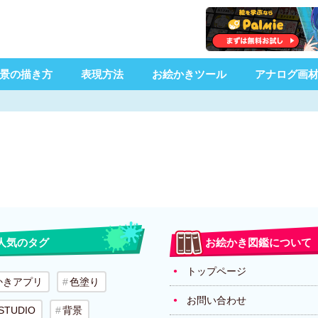
景の描き方
表現方法
お絵かきツール
アナログ画
人気のタグ
お絵かき図鑑について
トップページ
かきアプリ
色塗り
お問い合わせ
 STUDIO
背景