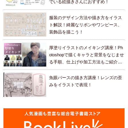
でいる絵描きさんにおすすめ！
服装のデザイン方法や描き方をイラス
ト解説！綺麗なリボンやワンピース、
装飾品を描こう！
厚塗りイラストのメイキング講座！Ph
otoshopで描くキャラと背景をなじませ
る手順、仕上げや加工方法もご紹介し
ます。
魚眼パースの描き方講座！レンズの歪
みをイラストで表現！