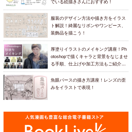
でいる絵描きさんにおすすめ！
服装のデザイン方法や描き方をイラス
ト解説！綺麗なリボンやワンピース、
装飾品を描こう！
厚塗りイラストのメイキング講座！Ph
otoshopで描くキャラと背景をなじませ
る手順、仕上げや加工方法もご紹介し
ます。
魚眼パースの描き方講座！レンズの歪
みをイラストで表現！