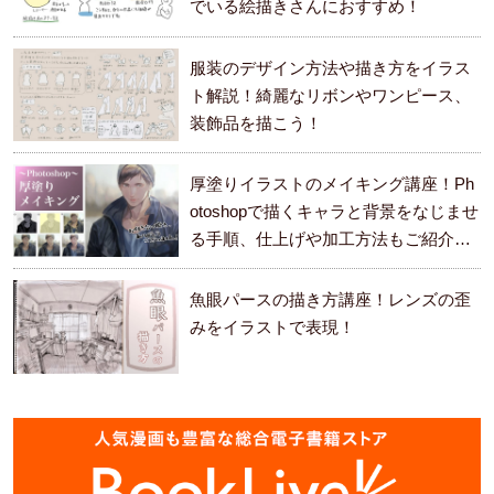
でいる絵描きさんにおすすめ！
服装のデザイン方法や描き方をイラス
ト解説！綺麗なリボンやワンピース、
装飾品を描こう！
厚塗りイラストのメイキング講座！Ph
otoshopで描くキャラと背景をなじませ
る手順、仕上げや加工方法もご紹介し
ます。
魚眼パースの描き方講座！レンズの歪
みをイラストで表現！