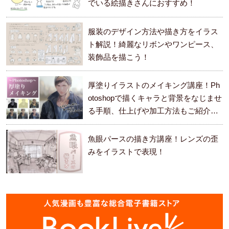
でいる絵描きさんにおすすめ！
服装のデザイン方法や描き方をイラス
ト解説！綺麗なリボンやワンピース、
装飾品を描こう！
厚塗りイラストのメイキング講座！Ph
otoshopで描くキャラと背景をなじませ
る手順、仕上げや加工方法もご紹介し
ます。
魚眼パースの描き方講座！レンズの歪
みをイラストで表現！