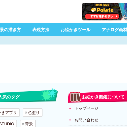
景の描き方
表現方法
お絵かきツール
アナログ画
人気のタグ
お絵かき図鑑について
トップページ
かきアプリ
色塗り
お問い合わせ
 STUDIO
背景