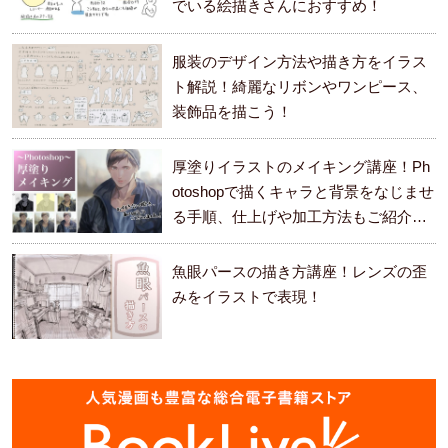
でいる絵描きさんにおすすめ！
服装のデザイン方法や描き方をイラス
ト解説！綺麗なリボンやワンピース、
装飾品を描こう！
厚塗りイラストのメイキング講座！Ph
otoshopで描くキャラと背景をなじませ
る手順、仕上げや加工方法もご紹介し
ます。
魚眼パースの描き方講座！レンズの歪
みをイラストで表現！