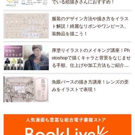
でいる絵描きさんにおすすめ！
服装のデザイン方法や描き方をイラス
ト解説！綺麗なリボンやワンピース、
装飾品を描こう！
厚塗りイラストのメイキング講座！Ph
otoshopで描くキャラと背景をなじませ
る手順、仕上げや加工方法もご紹介し
ます。
魚眼パースの描き方講座！レンズの歪
みをイラストで表現！