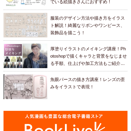
でいる絵描きさんにおすすめ！
服装のデザイン方法や描き方をイラス
ト解説！綺麗なリボンやワンピース、
装飾品を描こう！
厚塗りイラストのメイキング講座！Ph
otoshopで描くキャラと背景をなじませ
る手順、仕上げや加工方法もご紹介し
ます。
魚眼パースの描き方講座！レンズの歪
みをイラストで表現！