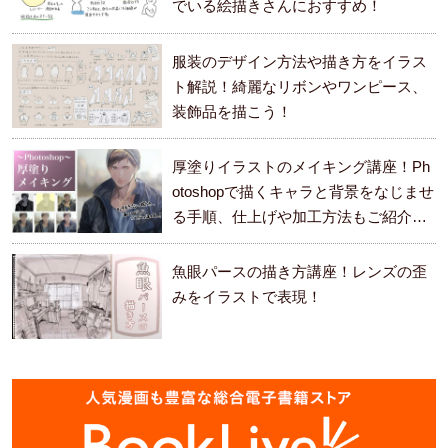
でいる絵描きさんにおすすめ！
服装のデザイン方法や描き方をイラス
ト解説！綺麗なリボンやワンピース、
装飾品を描こう！
厚塗りイラストのメイキング講座！Ph
otoshopで描くキャラと背景をなじませ
る手順、仕上げや加工方法もご紹介し
ます。
魚眼パースの描き方講座！レンズの歪
みをイラストで表現！