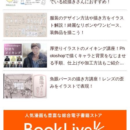
でいる絵描きさんにおすすめ！
服装のデザイン方法や描き方をイラス
ト解説！綺麗なリボンやワンピース、
装飾品を描こう！
厚塗りイラストのメイキング講座！Ph
otoshopで描くキャラと背景をなじませ
る手順、仕上げや加工方法もご紹介し
ます。
魚眼パースの描き方講座！レンズの歪
みをイラストで表現！