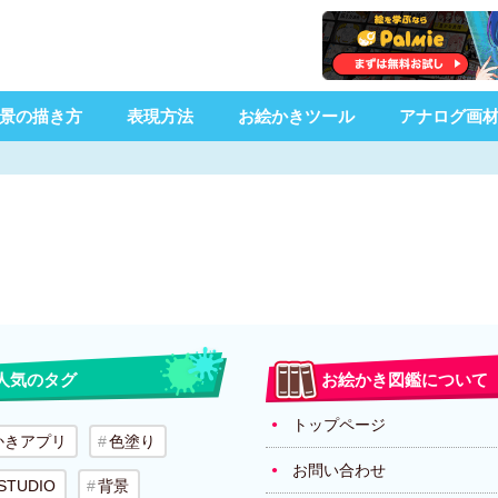
景の描き方
表現方法
お絵かきツール
アナログ画
人気のタグ
お絵かき図鑑について
トップページ
かきアプリ
色塗り
お問い合わせ
 STUDIO
背景