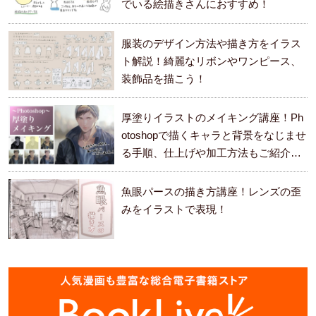
でいる絵描きさんにおすすめ！
服装のデザイン方法や描き方をイラス
ト解説！綺麗なリボンやワンピース、
装飾品を描こう！
厚塗りイラストのメイキング講座！Ph
otoshopで描くキャラと背景をなじませ
る手順、仕上げや加工方法もご紹介し
ます。
魚眼パースの描き方講座！レンズの歪
みをイラストで表現！