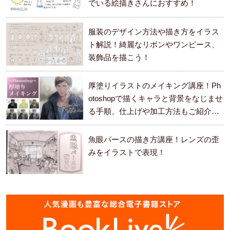
でいる絵描きさんにおすすめ！
服装のデザイン方法や描き方をイラス
ト解説！綺麗なリボンやワンピース、
装飾品を描こう！
厚塗りイラストのメイキング講座！Ph
otoshopで描くキャラと背景をなじませ
る手順、仕上げや加工方法もご紹介し
ます。
魚眼パースの描き方講座！レンズの歪
みをイラストで表現！