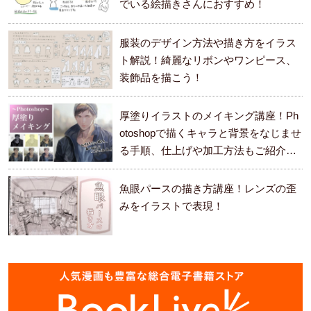
でいる絵描きさんにおすすめ！
服装のデザイン方法や描き方をイラス
ト解説！綺麗なリボンやワンピース、
装飾品を描こう！
厚塗りイラストのメイキング講座！Ph
otoshopで描くキャラと背景をなじませ
る手順、仕上げや加工方法もご紹介し
ます。
魚眼パースの描き方講座！レンズの歪
みをイラストで表現！