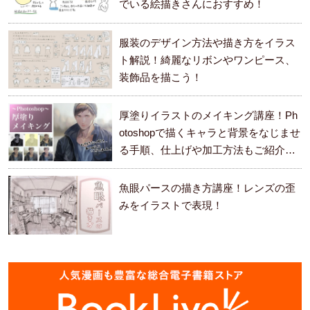
でいる絵描きさんにおすすめ！
服装のデザイン方法や描き方をイラス
ト解説！綺麗なリボンやワンピース、
装飾品を描こう！
厚塗りイラストのメイキング講座！Ph
otoshopで描くキャラと背景をなじませ
る手順、仕上げや加工方法もご紹介し
ます。
魚眼パースの描き方講座！レンズの歪
みをイラストで表現！