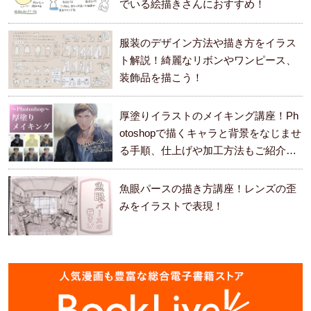
でいる絵描きさんにおすすめ！
服装のデザイン方法や描き方をイラス
ト解説！綺麗なリボンやワンピース、
装飾品を描こう！
厚塗りイラストのメイキング講座！Ph
otoshopで描くキャラと背景をなじませ
る手順、仕上げや加工方法もご紹介し
ます。
魚眼パースの描き方講座！レンズの歪
みをイラストで表現！