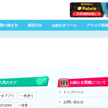
景の描き方
表現方法
お絵かきツール
アナログ画
人気のタグ
お絵かき図鑑について
トップページ
かきアプリ
色塗り
お問い合わせ
 STUDIO
背景