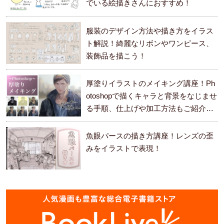
でいる絵描きさんにおすすめ！
服装のデザイン方法や描き方をイラス
ト解説！綺麗なリボンやワンピース、
装飾品を描こう！
厚塗りイラストのメイキング講座！Ph
otoshopで描くキャラと背景をなじませ
る手順、仕上げや加工方法もご紹介し
ます。
魚眼パースの描き方講座！レンズの歪
みをイラストで表現！