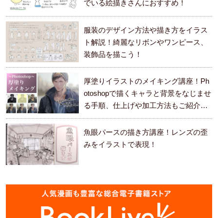
でいる絵描きさんにおすすめ！
服装のデザイン方法や描き方をイラス
ト解説！綺麗なリボンやワンピース、
装飾品を描こう！
厚塗りイラストのメイキング講座！Ph
otoshopで描くキャラと背景をなじませ
る手順、仕上げや加工方法もご紹介し
ます。
魚眼パースの描き方講座！レンズの歪
みをイラストで表現！