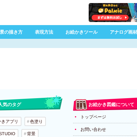
景の描き方
表現方法
お絵かきツール
アナログ画
人気のタグ
お絵かき図鑑について
トップページ
かきアプリ
色塗り
お問い合わせ
 STUDIO
背景