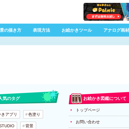
景の描き方
表現方法
お絵かきツール
アナログ画
人気のタグ
お絵かき図鑑について
トップページ
かきアプリ
色塗り
お問い合わせ
 STUDIO
背景