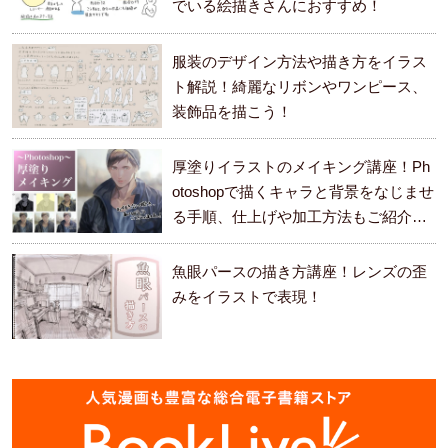
でいる絵描きさんにおすすめ！
服装のデザイン方法や描き方をイラス
ト解説！綺麗なリボンやワンピース、
装飾品を描こう！
厚塗りイラストのメイキング講座！Ph
otoshopで描くキャラと背景をなじませ
る手順、仕上げや加工方法もご紹介し
ます。
魚眼パースの描き方講座！レンズの歪
みをイラストで表現！