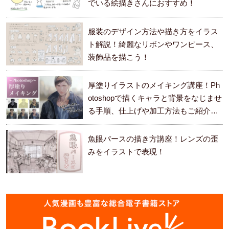
でいる絵描きさんにおすすめ！
服装のデザイン方法や描き方をイラス
ト解説！綺麗なリボンやワンピース、
装飾品を描こう！
厚塗りイラストのメイキング講座！Ph
otoshopで描くキャラと背景をなじませ
る手順、仕上げや加工方法もご紹介し
ます。
魚眼パースの描き方講座！レンズの歪
みをイラストで表現！