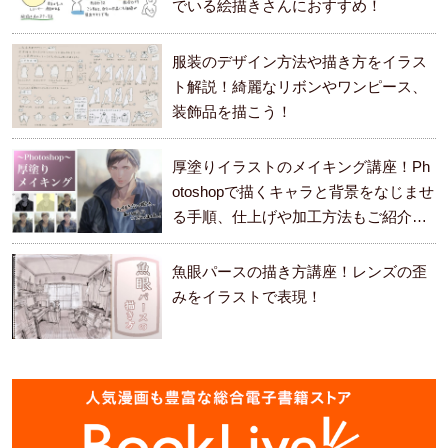
でいる絵描きさんにおすすめ！
服装のデザイン方法や描き方をイラス
ト解説！綺麗なリボンやワンピース、
装飾品を描こう！
厚塗りイラストのメイキング講座！Ph
otoshopで描くキャラと背景をなじませ
る手順、仕上げや加工方法もご紹介し
ます。
魚眼パースの描き方講座！レンズの歪
みをイラストで表現！