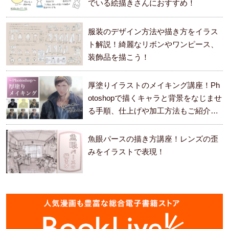
でいる絵描きさんにおすすめ！
服装のデザイン方法や描き方をイラス
ト解説！綺麗なリボンやワンピース、
装飾品を描こう！
厚塗りイラストのメイキング講座！Ph
otoshopで描くキャラと背景をなじませ
る手順、仕上げや加工方法もご紹介し
ます。
魚眼パースの描き方講座！レンズの歪
みをイラストで表現！