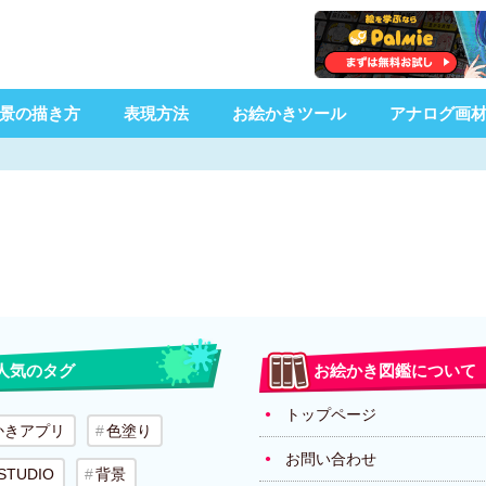
景の描き方
表現方法
お絵かきツール
アナログ画
人気のタグ
お絵かき図鑑について
トップページ
かきアプリ
色塗り
お問い合わせ
 STUDIO
背景