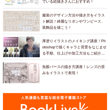
でいる絵描きさんにおすすめ！
服装のデザイン方法や描き方をイラス
ト解説！綺麗なリボンやワンピース、
装飾品を描こう！
厚塗りイラストのメイキング講座！Ph
otoshopで描くキャラと背景をなじませ
る手順、仕上げや加工方法もご紹介し
ます。
魚眼パースの描き方講座！レンズの歪
みをイラストで表現！