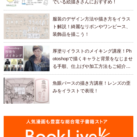
でいる絵描きさんにおすすめ！
服装のデザイン方法や描き方をイラス
ト解説！綺麗なリボンやワンピース、
装飾品を描こう！
厚塗りイラストのメイキング講座！Ph
otoshopで描くキャラと背景をなじませ
る手順、仕上げや加工方法もご紹介し
ます。
魚眼パースの描き方講座！レンズの歪
みをイラストで表現！