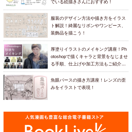
でいる絵描きさんにおすすめ！
服装のデザイン方法や描き方をイラス
ト解説！綺麗なリボンやワンピース、
装飾品を描こう！
厚塗りイラストのメイキング講座！Ph
otoshopで描くキャラと背景をなじませ
る手順、仕上げや加工方法もご紹介し
ます。
魚眼パースの描き方講座！レンズの歪
みをイラストで表現！