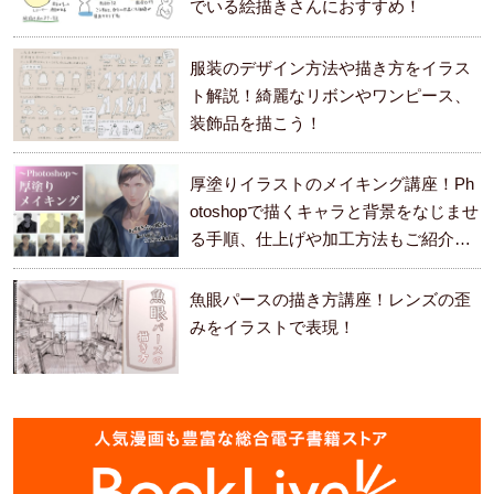
でいる絵描きさんにおすすめ！
服装のデザイン方法や描き方をイラス
ト解説！綺麗なリボンやワンピース、
装飾品を描こう！
厚塗りイラストのメイキング講座！Ph
otoshopで描くキャラと背景をなじませ
る手順、仕上げや加工方法もご紹介し
ます。
魚眼パースの描き方講座！レンズの歪
みをイラストで表現！