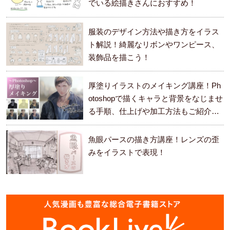
でいる絵描きさんにおすすめ！
服装のデザイン方法や描き方をイラス
ト解説！綺麗なリボンやワンピース、
装飾品を描こう！
厚塗りイラストのメイキング講座！Ph
otoshopで描くキャラと背景をなじませ
る手順、仕上げや加工方法もご紹介し
ます。
魚眼パースの描き方講座！レンズの歪
みをイラストで表現！