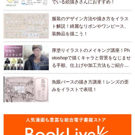
でいる絵描きさんにおすすめ！
服装のデザイン方法や描き方をイラス
ト解説！綺麗なリボンやワンピース、
装飾品を描こう！
厚塗りイラストのメイキング講座！Ph
otoshopで描くキャラと背景をなじませ
る手順、仕上げや加工方法もご紹介し
ます。
魚眼パースの描き方講座！レンズの歪
みをイラストで表現！