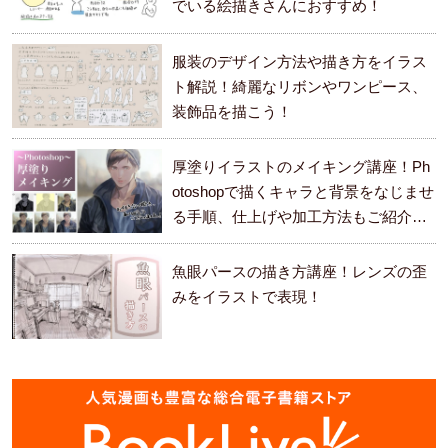
でいる絵描きさんにおすすめ！
服装のデザイン方法や描き方をイラス
ト解説！綺麗なリボンやワンピース、
装飾品を描こう！
厚塗りイラストのメイキング講座！Ph
otoshopで描くキャラと背景をなじませ
る手順、仕上げや加工方法もご紹介し
ます。
魚眼パースの描き方講座！レンズの歪
みをイラストで表現！