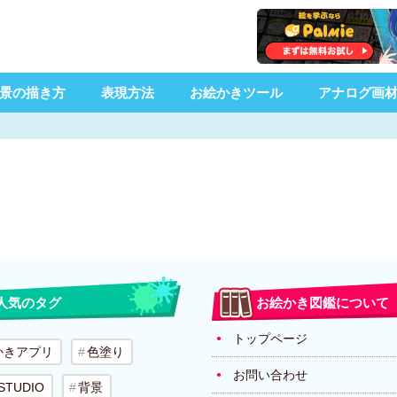
景の描き方
表現方法
お絵かきツール
アナログ画
人気のタグ
お絵かき図鑑について
トップページ
かきアプリ
色塗り
お問い合わせ
 STUDIO
背景