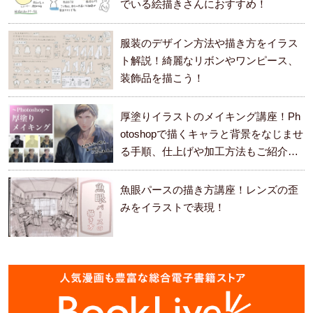
でいる絵描きさんにおすすめ！
服装のデザイン方法や描き方をイラス
ト解説！綺麗なリボンやワンピース、
装飾品を描こう！
厚塗りイラストのメイキング講座！Ph
otoshopで描くキャラと背景をなじませ
る手順、仕上げや加工方法もご紹介し
ます。
魚眼パースの描き方講座！レンズの歪
みをイラストで表現！