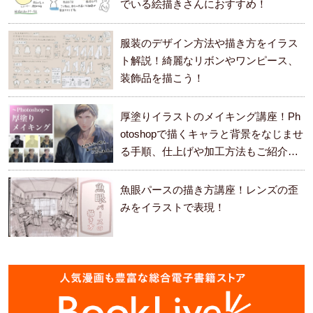
でいる絵描きさんにおすすめ！
服装のデザイン方法や描き方をイラス
ト解説！綺麗なリボンやワンピース、
装飾品を描こう！
厚塗りイラストのメイキング講座！Ph
otoshopで描くキャラと背景をなじませ
る手順、仕上げや加工方法もご紹介し
ます。
魚眼パースの描き方講座！レンズの歪
みをイラストで表現！