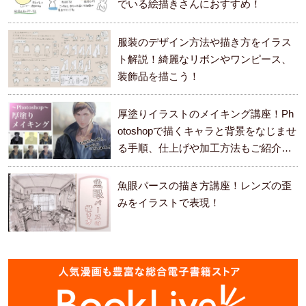
でいる絵描きさんにおすすめ！
服装のデザイン方法や描き方をイラス
ト解説！綺麗なリボンやワンピース、
装飾品を描こう！
厚塗りイラストのメイキング講座！Ph
otoshopで描くキャラと背景をなじませ
る手順、仕上げや加工方法もご紹介し
ます。
魚眼パースの描き方講座！レンズの歪
みをイラストで表現！