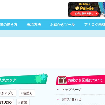
景の描き方
表現方法
お絵かきツール
アナログ画
人気のタグ
お絵かき図鑑について
トップページ
かきアプリ
色塗り
お問い合わせ
 STUDIO
背景