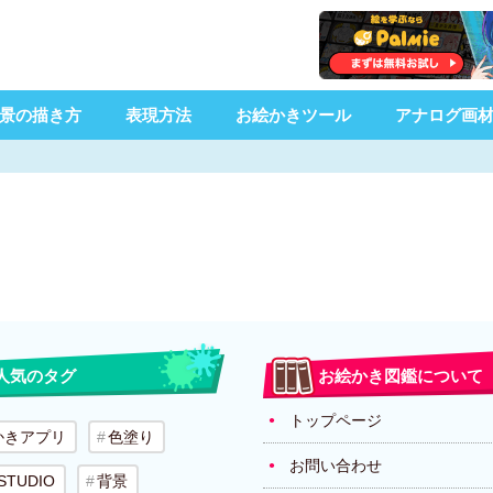
景の描き方
表現方法
お絵かきツール
アナログ画
人気のタグ
お絵かき図鑑について
トップページ
かきアプリ
色塗り
お問い合わせ
 STUDIO
背景