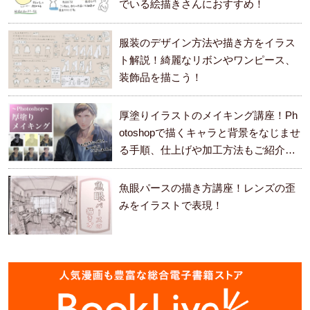
でいる絵描きさんにおすすめ！
服装のデザイン方法や描き方をイラス
ト解説！綺麗なリボンやワンピース、
装飾品を描こう！
厚塗りイラストのメイキング講座！Ph
otoshopで描くキャラと背景をなじませ
る手順、仕上げや加工方法もご紹介し
ます。
魚眼パースの描き方講座！レンズの歪
みをイラストで表現！