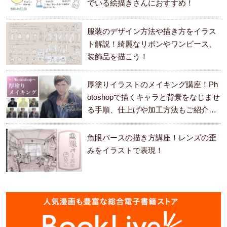
でいる絵描きさんにおすすめ！
服装のデザイン方法や描き方をイラス
ト解説！綺麗なリボンやワンピース、
装飾品を描こう！
厚塗りイラストのメイキング講座！Ph
otoshopで描くキャラと背景をなじませ
る手順、仕上げや加工方法もご紹介し
ます。
魚眼パースの描き方講座！レンズの歪
みをイラストで表現！