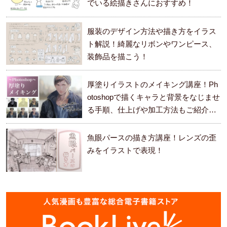
でいる絵描きさんにおすすめ！
服装のデザイン方法や描き方をイラス
ト解説！綺麗なリボンやワンピース、
装飾品を描こう！
厚塗りイラストのメイキング講座！Ph
otoshopで描くキャラと背景をなじませ
る手順、仕上げや加工方法もご紹介し
ます。
魚眼パースの描き方講座！レンズの歪
みをイラストで表現！