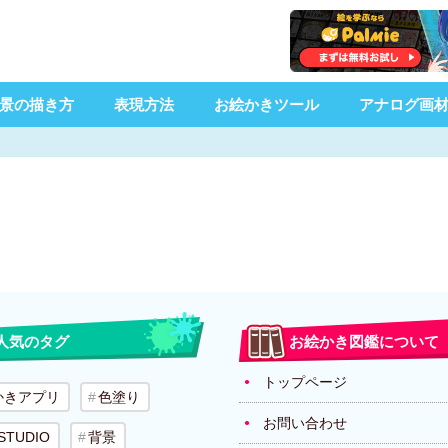
景の描き方
表現方法
お絵かきツール
アナログ画
人気のタグ
お絵かき図鑑について
トップページ
かきアプリ
色塗り
お問い合わせ
 STUDIO
背景