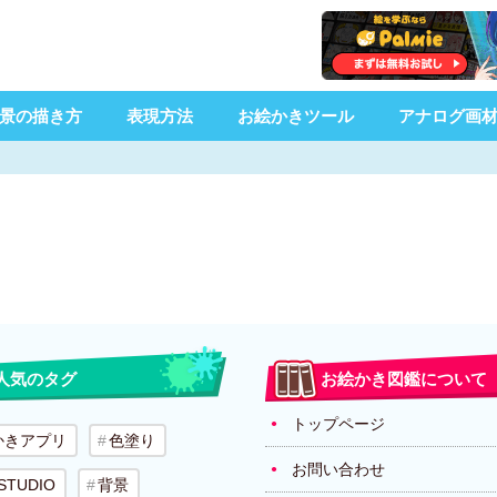
景の描き方
表現方法
お絵かきツール
アナログ画
人気のタグ
お絵かき図鑑について
トップページ
かきアプリ
色塗り
お問い合わせ
 STUDIO
背景