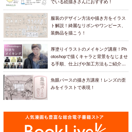
でいる絵描きさんにおすすめ！
服装のデザイン方法や描き方をイラス
ト解説！綺麗なリボンやワンピース、
装飾品を描こう！
厚塗りイラストのメイキング講座！Ph
otoshopで描くキャラと背景をなじませ
る手順、仕上げや加工方法もご紹介し
ます。
魚眼パースの描き方講座！レンズの歪
みをイラストで表現！