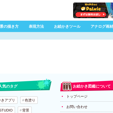
景の描き方
表現方法
お絵かきツール
アナログ画
人気のタグ
お絵かき図鑑について
トップページ
かきアプリ
色塗り
お問い合わせ
 STUDIO
背景