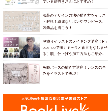
でいる絵描きさんにおすすめ！
服装のデザイン方法や描き方をイラス
ト解説！綺麗なリボンやワンピース、
装飾品を描こう！
厚塗りイラストのメイキング講座！Ph
otoshopで描くキャラと背景をなじませ
る手順、仕上げや加工方法もご紹介し
ます。
魚眼パースの描き方講座！レンズの歪
みをイラストで表現！