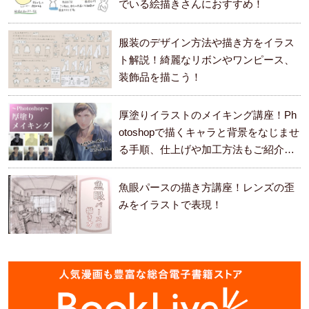
でいる絵描きさんにおすすめ！
服装のデザイン方法や描き方をイラス
ト解説！綺麗なリボンやワンピース、
装飾品を描こう！
厚塗りイラストのメイキング講座！Ph
otoshopで描くキャラと背景をなじませ
る手順、仕上げや加工方法もご紹介し
ます。
魚眼パースの描き方講座！レンズの歪
みをイラストで表現！