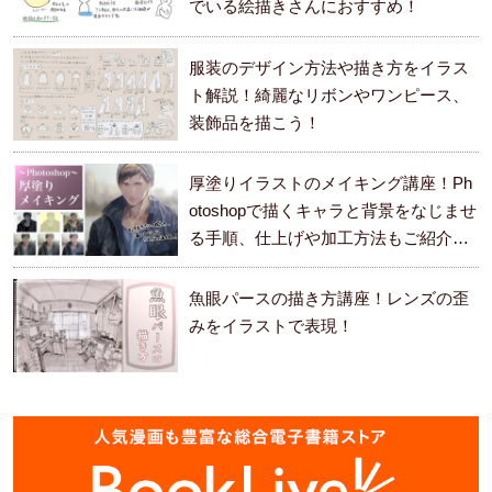
でいる絵描きさんにおすすめ！
服装のデザイン方法や描き方をイラス
ト解説！綺麗なリボンやワンピース、
装飾品を描こう！
厚塗りイラストのメイキング講座！Ph
otoshopで描くキャラと背景をなじませ
る手順、仕上げや加工方法もご紹介し
ます。
魚眼パースの描き方講座！レンズの歪
みをイラストで表現！